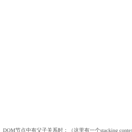
DOM节点中有父子关系时：（这里有一个stacking cont