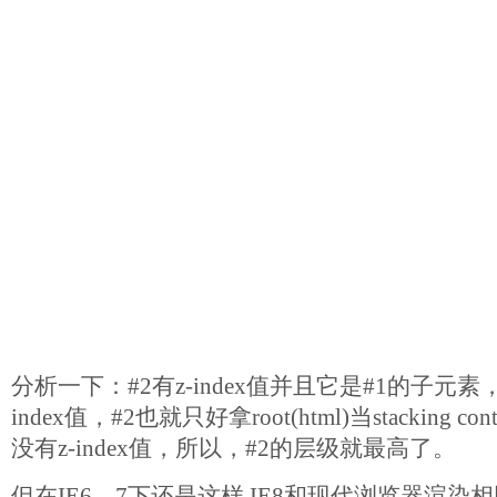
分析一下：#2有z-index值并且它是#1的子元素，
index值，#2也就只好拿root(html)当stacking 
没有z-index值，所以，#2的层级就最高了。
但在IE6，7下还是这样,IE8和现代浏览器渲染